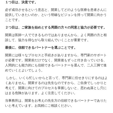
１つ目は、決意です。
医業経営指標
必ず成功させるという意志と、開業してどのような医療を患者さんに
提供していきたいのか、という明確なビジョンを持って開業に向かう
採用案内
ことです。
２つ目は、ご家族を始めとする周囲の方々の同意と協力が必要です。
開業は医師一人でできるものではありませんから、よく周囲の方と相
談して、協力を得ながら取り組んでいくことが重要です。
最後に、信頼できるパートナーを選ぶことです。
開業には様々なプロセスと手続きがありますから、専門家のサポート
が必要です。開業前だけでなく、開業後もずっと付き合っていける、
人間的にも能力的にも信頼できるパートナーを選んで、二人三脚で進
めていくとよいでしょう。
しかし、いくら忙しいからと言って、専門家に任せきりにするのはよ
くありません。開業するのは先生なのですから、ご自身でしっかりと
考えて、開業に向けてのプロセスを掌握しないと、思わぬ落とし穴に
はまる危険があります。よく注意してください。
当事務所は、開業をお考えの先生方の信頼できるパートナーでありた
いと考えています。お気軽にご相談ください。