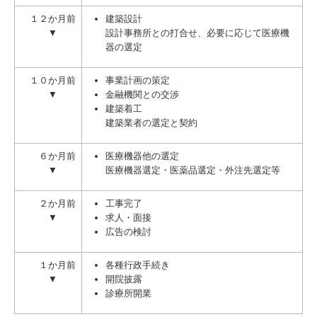
１２か月前
建築設計
▼
設計事務所との打合せ、必要に応じて医療機
器の選定
１０か月前
事業計画の策定
▼
金融機関との交渉
建築着工
建築業者の選定と契約
６か月前
医療機器他の選定
▼
医療機器選定・医薬品選定・外注先選定等
２か月前
工事完了
▼
求人・面接
広告の検討
１か月前
各種行政手続き
▼
開院披露
診療所開業