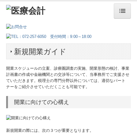
ホーム
事務所紹介
新規開業ガイド
スタッフ紹介
病医院の開業と経営改善
開業スケジュールの立案、診療圏調査の実施、開業形態の検討、事業
計画書の作成や金融機関との交渉等について、当事務所でご支援させ
補助金・助成金・融資情報
ていただきます。税理士の専門分野以外については、適切なパート
ナーをご紹介させていただくことも可能です。
最新保健・医療・福祉政策情報
開業に向けての心構え
新規開業ガイド
一人医師医療法人設立
新規開業の際には、次の３つが重要となります。
クリニックの事業承継